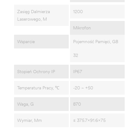
Zasięg Dalmierza
1200
Laserowego, M
Mikrofon
Wsparcie
Pojemność Pamięci, GB
32
Stopień Ochrony IP
IP67
Temperatura Pracy, ℃
-20 ~ +50
Waga, G
870
Wymiar, Mm
≤ 375.7×91.6×75