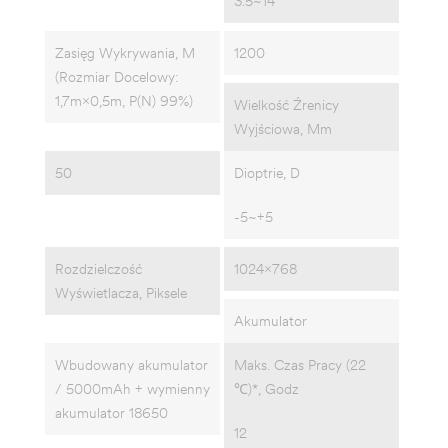
3.5~14
Zasięg Wykrywania, M
1200
(Rozmiar Docelowy:
1,7m×0,5m, P(n) 99%)
Wielkość Źrenicy
Wyjściowa, Mm
50
Dioptrie, D
-5~+5
Rozdzielczość
1024×768
Wyświetlacza, Piksele
Akumulator
Wbudowany akumulator
Maks. Czas Pracy (22
/ 5000mAh + wymienny
℃)*, Godz
akumulator 18650
12