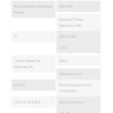
Rozdzielczość Detektora,
256x192
Piksele
Rozmiar Piksela
Detektora, Μm
12
NETD, MK
≤ 20
Liczba Klatek Na
50Hz
Sekundę, Hz
Obiektyw, Mm
25 F1.0
Pole Widzenia (H×V),
°/m@100m
7.0×5.3/12.3×9.2
Zoom Cyfrowy, ×