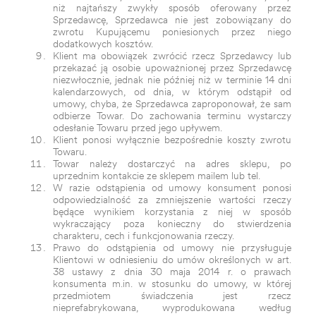
niż najtańszy zwykły sposób oferowany przez
Sprzedawcę, Sprzedawca nie jest zobowiązany do
zwrotu Kupującemu poniesionych przez niego
dodatkowych kosztów.
Klient ma obowiązek zwrócić rzecz Sprzedawcy lub
przekazać ją osobie upoważnionej przez Sprzedawcę
niezwłocznie, jednak nie później niż w terminie 14 dni
kalendarzowych, od dnia, w którym odstąpił od
umowy, chyba, że Sprzedawca zaproponował, że sam
odbierze Towar. Do zachowania terminu wystarczy
odesłanie Towaru przed jego upływem.
Klient ponosi wyłącznie bezpośrednie koszty zwrotu
Towaru.
Towar należy dostarczyć na adres sklepu, po
uprzednim kontakcie ze sklepem mailem lub tel.
W razie odstąpienia od umowy konsument ponosi
odpowiedzialność za zmniejszenie wartości rzeczy
będące wynikiem korzystania z niej w sposób
wykraczający poza konieczny do stwierdzenia
charakteru, cech i funkcjonowania rzeczy.
Prawo do odstąpienia od umowy nie przysługuje
Klientowi w odniesieniu do umów określonych w art.
38 ustawy z dnia 30 maja 2014 r. o prawach
konsumenta m.in. w stosunku do umowy, w której
przedmiotem świadczenia jest rzecz
nieprefabrykowana, wyprodukowana według