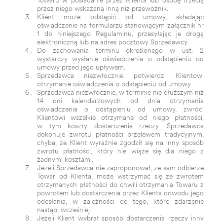
Towaru w posiadanie przez Klienta lub osobę trzecią
przez niego wskazaną inną niż przewoźnik.
Klient może odstąpić od umowy, składając
oświadczenie na formularzu stanowiącym załącznik nr
1 do niniejszego Regulaminu, przesyłając je drogą
elektroniczną lub na adres pocztowy Sprzedawcy.
Do zachowania terminu określonego w ust. 2
wystarczy wysłanie oświadczenia o odstąpieniu od
umowy przed jego upływem.
Sprzedawca niezwłocznie potwierdzi Klientowi
otrzymanie oświadczenia o odstąpieniu od umowy.
Sprzedawca niezwłocznie, w terminie nie dłuższym niż
14 dni kalendarzowych od dnia otrzymania
oświadczenia o odstąpieniu od umowy, zwróci
Klientowi wszelkie otrzymane od niego płatności,
w tym koszty dostarczenia rzeczy.
Sprzedawca
dokonuje zwrotu płatności przelewem tradycyjnym
,
chyba, że Klient wyraźnie zgodził się na inny sposób
zwrotu płatności, który nie wiąże się dla niego z
żadnymi kosztami.
Jeżeli Sprzedawca nie zaproponował, że sam odbierze
Towar od Klienta, może wstrzymać się ze zwrotem
otrzymanych płatności do chwili otrzymania Towaru z
powrotem lub dostarczenia przez Klienta dowodu jego
odesłania, w zależności od tego, które zdarzenie
nastąpi wcześniej.
Jeżeli Klient wybrał sposób dostarczenia rzeczy inny