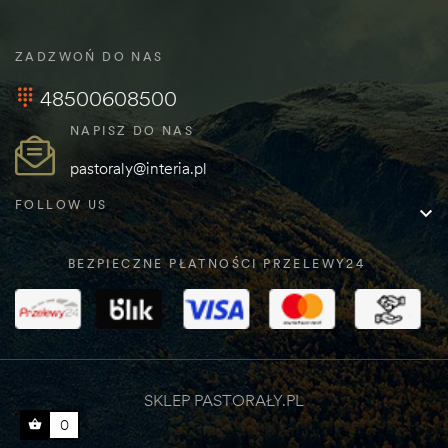
ZADZWOŃ DO NAS
48500608500
NAPISZ DO NAS
pastoraly@interia.pl
FOLLOW US

BEZPIECZNE PŁATNOŚCI PRZELEWY24
SKLEP PASTORAŁY.PL
0