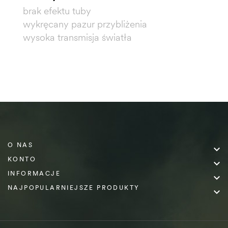
brak efektu tuby
wykręcany pazur przybliżenia
wysoka transmisja światła
O NAS

KONTO

INFORMACJE

NAJPOPULARNIEJSZE PRODUKTY
