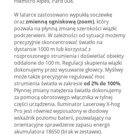
Hikmicro Alpex, Pard 008.
W latarce zastosowano wypukłą soczewkę
oraz
zmienną ogniskową (zoom)
, który
pozwala na płynną zmianę szerokości wiązki
podczerwieni. W zależności od sytuacji możemy
precyzyjnie skoncentrować światło na
dystansie 1000 m lub korzystać z
rozproszonego strumienia i doświetlać obiekty
oddalone do 100 m. Regulacji skupienia wiązki
dokonujemy przez wysuwanie głowicy. Myśliwy
może także precyzyjnie regulować moc
strumienia światła w zakresie
od 2% do 100%
.
Płynnej zmiany natężenia światła dokonujemy
za pomocą obrotowego włącznika w tylnej
części urządzenia. Iluminator Laserowy X-hog
Pro jest również wyposażony w diodowy
wskaźnik poziomu baterii, pozwalający na
orientacyjne sprawdzenie zapasu energii
akumulatora 18650 (brak w zestawie).