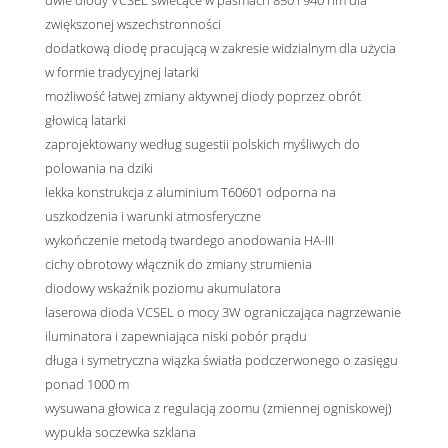
zwiększonej wszechstronności
dodatkową diodę pracującą w zakresie widzialnym dla użycia
w formie tradycyjnej latarki
możliwość łatwej zmiany aktywnej diody poprzez obrót
głowicą latarki
zaprojektowany według sugestii polskich myśliwych do
polowania na dziki
lekka konstrukcja z aluminium T60601 odporna na
uszkodzenia i warunki atmosferyczne
wykończenie metodą twardego anodowania HA-III
cichy obrotowy włącznik do zmiany strumienia
diodowy wskaźnik poziomu akumulatora
laserowa dioda VCSEL o mocy 3W ograniczająca nagrzewanie
iluminatora i zapewniająca niski pobór prądu
długa i symetryczna wiązka światła podczerwonego o zasięgu
ponad 1000 m
wysuwana głowica z regulacją zoomu (zmiennej ogniskowej)
wypukła soczewka szklana