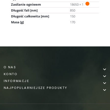
Zasilanie ogniwem
18650 × 1
Długość fali [nm]
850
Długość całkowita [mm]
150
Masa [g]
170
O NAS

KONTO

INFORMACJE

NAJPOPULARNIEJSZE PRODUKTY
