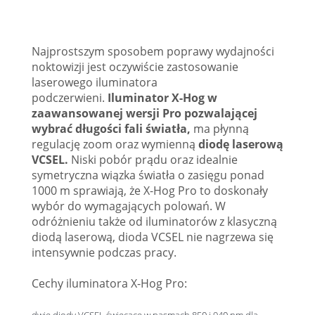
Najprostszym sposobem poprawy wydajności
noktowizji jest oczywiście zastosowanie
laserowego iluminatora
podczerwieni.
Iluminator X-Hog w
zaawansowanej wersji Pro pozwalającej
wybrać długości fali światła,
ma płynną
regulację zoom oraz wymienną
diodę laserową
VCSEL.
Niski pobór prądu oraz idealnie
symetryczna wiązka światła o zasięgu ponad
1000 m sprawiają, że X-Hog Pro to doskonały
wybór do wymagających polowań. W
odróżnieniu także od iluminatorów z klasyczną
diodą laserową, dioda VCSEL nie nagrzewa się
intensywnie podczas pracy.
Cechy iluminatora X-Hog Pro:
dwie diody VCSEL świecące w pasmach 850 i 940 nm dla