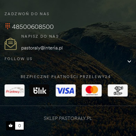
ZADZWOŃ DO NAS
48500608500
NAPISZ DO NAS
pastoraly@interia.pl
FOLLOW US

BEZPIECZNE PŁATNOŚCI PRZELEWY24
SKLEP PASTORAŁY.PL
0