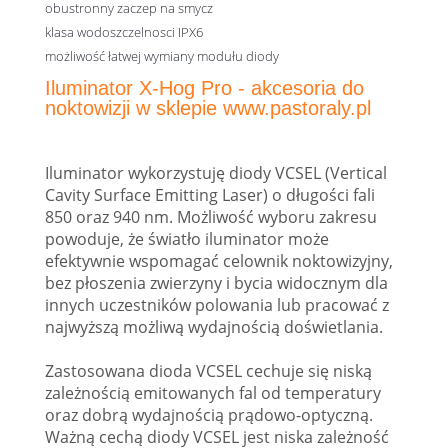
obustronny zaczep na smycz
klasa wodoszczelnosci IPX6
możliwość łatwej wymiany modułu diody
Iluminator X-Hog Pro - akcesoria do
noktowizji w sklepie www.pastoraly.pl
Iluminator wykorzystuję diody VCSEL (Vertical
Cavity Surface Emitting Laser) o długości fali
850 oraz 940 nm. Możliwość wyboru zakresu
powoduje, że światło iluminator może
efektywnie wspomagać celownik noktowizyjny,
bez płoszenia zwierzyny i bycia widocznym dla
innych uczestników polowania lub pracować z
najwyższą możliwą wydajnością doświetlania.
Zastosowana dioda VCSEL cechuje się niską
zależnością emitowanych fal od temperatury
oraz dobrą wydajnością prądowo-optyczną.
Ważną cechą diody VCSEL jest niska zależność