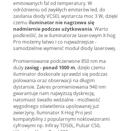
emitowanych fal od temperatury. W
odróżnieniu od zwykłych emiterów led, do
zasilania diody VCSEL wystarcza moc 3 W, dzięki
czemu
iluminator nie nagrzewa się
nadmiernie podczas użytkowania
. Warto
podkreślić, że w iluminatorze laserowym X-hog
Pro możemy łatwo i co najważniejsze -
samodzielnie wymienić moduł diody laserowej.
Promieniowanie podczerwone 850 nm ma
duży
zasięg - ponad 1000 m
, dzięki czemu
iluminator doskonale sprawdzi się podczas
polowania oraz obserwacji na długim
dystansie. Zakres promieniowania 940 nm
gwarantuje nam najwyższą dyskrecję,
natomiast światło widzialne - możliwość
wygodnego oświetlenia upolowanej już
zwierzyny. Iluminator X-Hog Pro jest
kompatybilny z popularnymi noktowizorami
cyfrowymi np. Infiray TD50L, Pulsar C50,