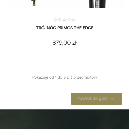
TRÓJNÓG PRIMOS THE EDGE
Cena
879,00 zł
DODAJ DO KOSZYKA
Pokazuje od 1 do 3 z 3 przedmiotów
Powrót do góry
