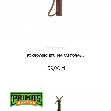
POKROWIEC ETUI NA PASTORAŁ...
Cena
159,00 zł
OBECNIE BRAK NA STANIE
DODAJ DO KOSZYKA