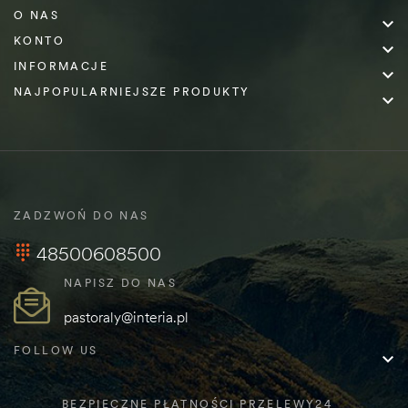
O NAS

KONTO

INFORMACJE

NAJPOPULARNIEJSZE PRODUKTY

ZADZWOŃ DO NAS
48500608500
NAPISZ DO NAS
pastoraly@interia.pl
FOLLOW US

BEZPIECZNE PŁATNOŚCI PRZELEWY24